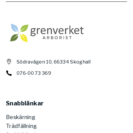
Södravägen 10, 66334 Skoghall
076-00 73 369
Snabblänkar
Beskärning
Trädfällning